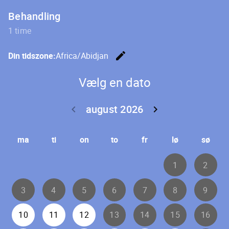
Behandling
1 time
edit
Din tidszone:
Africa/Abidjan
Skift tids
Vælg en dato
august 2026
keyboard_arrow_left
keyboard_arrow_right
Forrige skridt
Næste 
ma
ti
on
to
fr
lø
sø
1
2
3
4
5
6
7
8
9
10
11
12
13
14
15
16